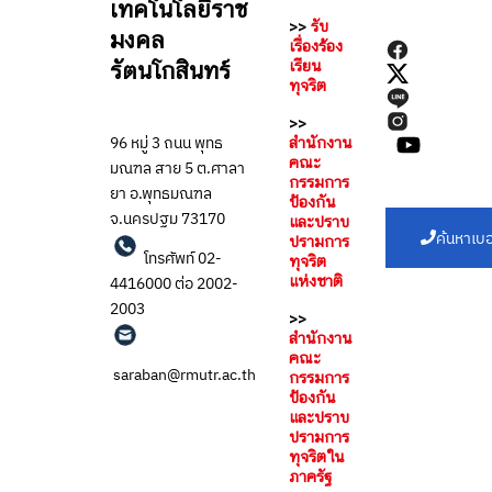
เทคโนโลยีราช
>>
รับ
มงคล
เรื่องร้อง
เรียน
รัตนโกสินทร์
ทุจริต
>>
96 หมู่ 3 ถนน พุทธ
สำนักงาน
คณะ
มณฑล สาย 5 ต.ศาลา
กรรมการ
ยา อ.พุทธมณฑล
ป้องกัน
จ.นครปฐม 73170
และปราบ
ค้นหาเบอ
ปรามการ
โทรศัพท์ 02-
ทุจริต
แห่งชาติ
4416000 ต่อ 2002-
2003
>>
สำนักงาน
คณะ
saraban@rmutr.ac.th
กรรมการ
ป้องกัน
และปราบ
ปรามการ
ทุจริตใน
ภาครัฐ