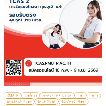
RMUTR
นักศึกษา
บพิตรพิมุข จักรวรรดิ
มทร
มทร.ร
มทร.รัตนโกสินทร์
รัตนโกสินทร์
รับสมัครนักศึกษา