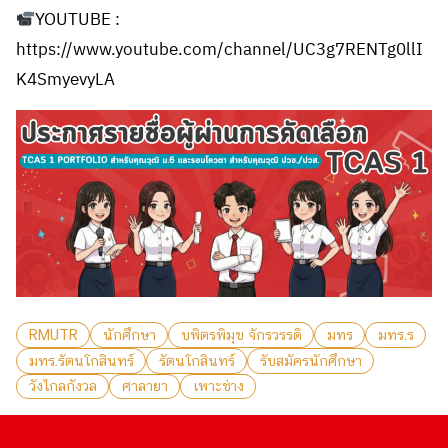
YOUTUBE :
https://www.youtube.com/channel/UC3g7RENTg0llI
K4SmyevyLA
RMUTR
นักศึกษา
บพิตรพิมุข จักรวรรดิ
มทร
มทร.ร
มทร.รัตนโกสินทร์
รัตนโกสินทร์
รับสมัครนักศึกษา
วังไกลกังวล
ศาลายา
เพาะช่าง
.