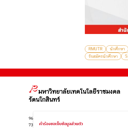
RMUTR
นักศึกษา
รับสมัครนักศึกษา
ว
.
มหาวิทยาลัยเทคโนโลยีราชมงคล
รัตนโกสินทร์
96 หมู่ 3 ถนน พุทธมณฑล สาย 5 ต.ศาลายา อ.พุทธมณฑล จ.
คำร้องขอเก็บข้อมูลส่วนตัว
73170