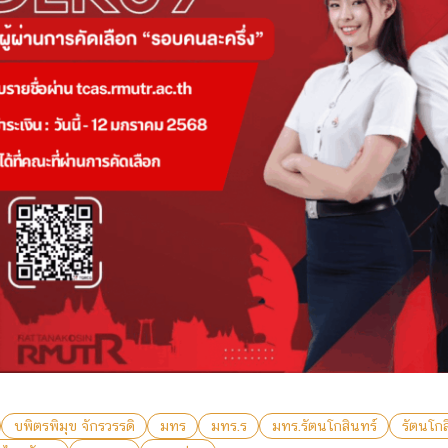
บพิตรพิมุข จักรวรรดิ
มทร
มทร.ร
มทร.รัตนโกสินทร์
รัตนโกส