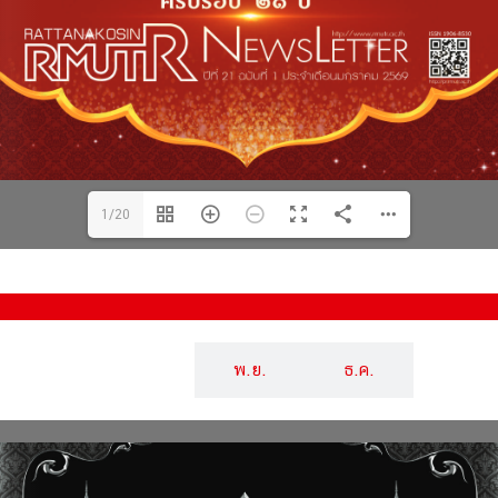
1/20
ต.ค.
พ.ย.
ธ.ค.