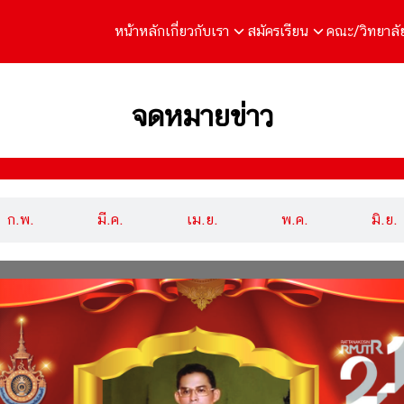
หน้าหลัก
เกี่ยวกับเรา
สมัครเรียน
คณะ/วิทยาลั
จดหมายข่าว
ก.พ.
มี.ค.
เม.ย.
พ.ค.
มิ.ย.